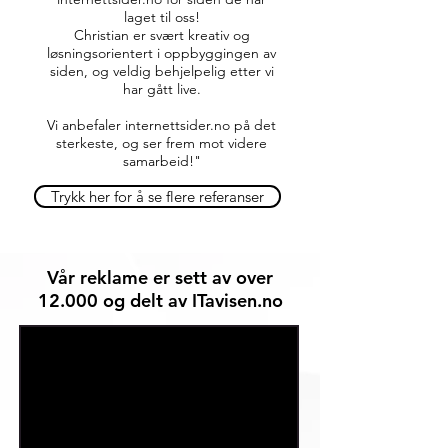
laget til oss!
Christian er svært kreativ og
løsningsorientert i oppbyggingen av
siden, og veldig behjelpelig etter vi
har gått live.
Vi anbefaler internettsider.no på det
sterkeste, og ser frem mot videre
samarbeid!"
Trykk her for å se flere referanser
Vår reklame er sett av over
12.000 og delt av ITavisen.no