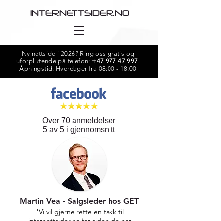
INTERNETTSIDER.NO
Ny nettside i 2026? Ring oss gratis og
uforpliktende på telefon:
+47 977 47 997
.
Åpningstid: Hverdager fra 08:00 - 18:00
Over 70 anmeldelser
5 av 5 i gjennomsnitt
Martin Vea - Salgsleder hos GET
"Vi vil gjerne rette en takk til
internettsider.no for siden de har