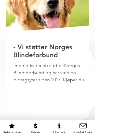
- Vi støtter Norges
Blindeforbund
Internettsider.no støtter Norges
Blindeforbund og har vært en
bidragsyter siden 2017. Kjøper du
nettside hos oss er du med andre
ord...
Referanser
Priser
Om oss
Kontakt oss