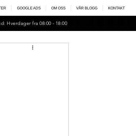
TER
GOOGLE ADS
OM OSS
VÅR BLOGG
KONTAKT
id: Hverdager fra 08:00 - 18:00