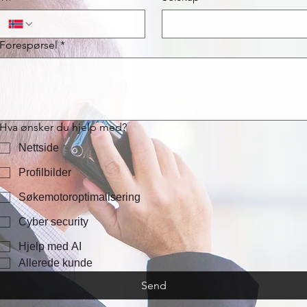
Forespørsel
*
Hva ønsker du hjelp med?
Nettside
Profilbilder
Søkemotoroptimalisering
Cyber security
Hjelp med AI
Allerede kunde
Send