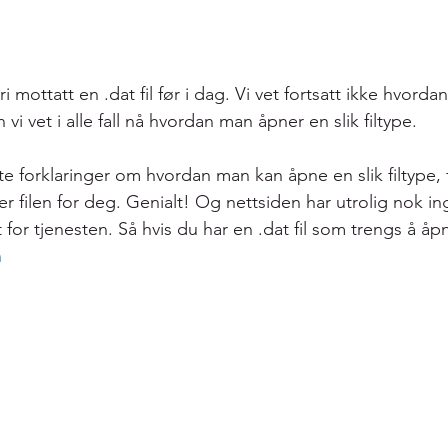
ri mottatt en .dat fil før i dag. Vi vet fortsatt ikke hvord
n vi vet i alle fall nå hvordan man åpner en slik filtype.
 forklaringer om hvordan man kan åpne en slik filtype, fa
r filen for deg. Genialt! Og nettsiden har utrolig nok in
lt for tjenesten. Så hvis du har en .dat fil som trengs å åp
m