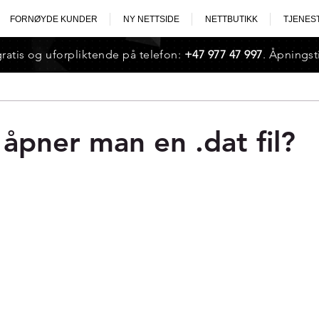
FORNØYDE KUNDER
NY NETTSIDE
NETTBUTIKK
TJENES
gratis og uforpliktende på telefon:
+47 977 47 997
. Åpningst
åpner man en .dat fil?