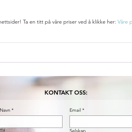
 nettsider! Ta en titt på våre priser ved å klikke her: 
Våre p
KONTAKT OSS:
Navn
*
Email
*
Tlf
Selskap