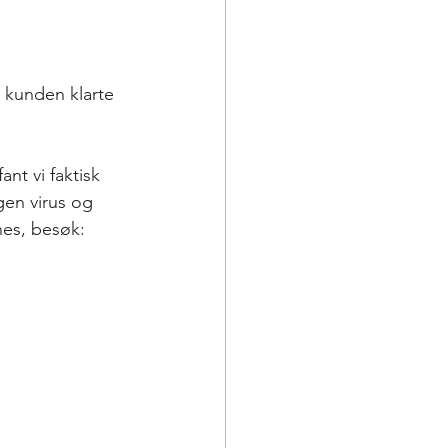
an kunden klarte 
nt vi faktisk 
gen virus og 
nes, besøk: 