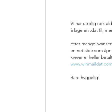
Vi har utrolig nok ald
å lage en .dat fil, me
Etter mange avanserte
en nettside som åpne
krever ei heller beta
www.winmaildat.co
Bare hyggelig!