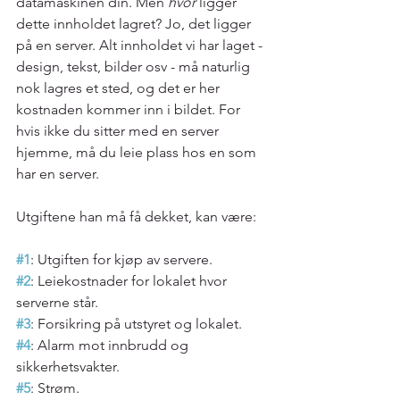
datamaskinen din. Men 
hvor 
ligger 
dette innholdet lagret? Jo, det ligger 
på en server. Alt innholdet vi har laget - 
design, tekst, bilder osv - må naturlig 
nok lagres et sted, og det er her 
kostnaden kommer inn i bildet. For 
hvis ikke du sitter med en server 
hjemme, må du leie plass hos en som 
har en server.
Utgiftene han må få dekket, kan være:
#1
: Utgiften for kjøp av servere.
#2
: Leiekostnader for lokalet hvor 
serverne står.
#3
: Forsikring på utstyret og lokalet.
#4
: Alarm mot innbrudd og 
sikkerhetsvakter.
#5
: Strøm.