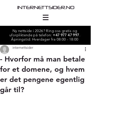
INTERNETTSIDER.NO
Ny nettside i 2026? Ring oss gratis og
uforpliktende på telefon:
+47 977 47 997
.
Åpningstid: Hverdager fra 08:00 - 18:00
internettsider
- Hvorfor må man betale
for et domene, og hvem
er det pengene egentlig
går til?