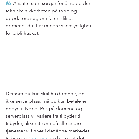
#6
: Ansatte som sørger for å holde den 
tekniske sikkerheten på topp og 
oppdatere seg om farer, slik at 
domenet ditt har mindre sannsynlighet 
for å bli hacket.
Dersom du kun skal ha domene, og 
ikke serverplass, må du kun betale en 
gebyr til Norid. Pris på domene og 
serverplass vil variere fra tilbyder til 
tilbyder, akkurat som på alle andre 
tjenester vi finner i det åpne markedet. 
Vi bruker 
One.com
, og har gjort det 