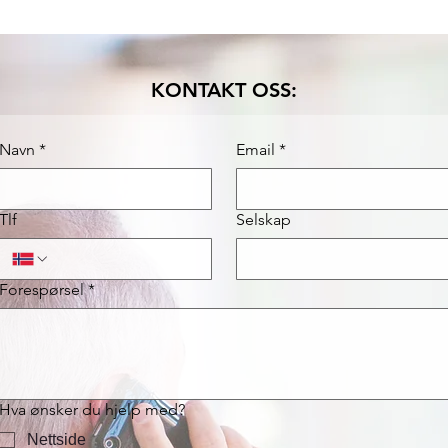
KONTAKT OSS:
Navn
*
Email
*
Tlf
Selskap
Forespørsel
*
Hva ønsker du hjelp med?
Nettside