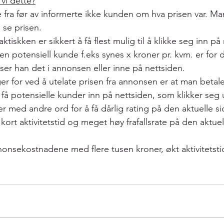
vi dette?
fra før av informerte ikke kunden om hva prisen var. Man
 se prisen. 
iskken er sikkert å få flest mulig til å klikke seg inn på
en potensiell kunde f.eks synes x kroner pr. kvm. er for d
ser han det i annonsen eller inne på nettsiden. 
r for ved å utelate prisen fra annonsen er at man betal
å få potensielle kunder inn på nettsiden, som klikker seg u
r med andre ord for å få dårlig rating på den aktuelle si
kort aktivitetstid og meget høy frafallsrate på den aktuel
nnonsekostnadene med flere tusen kroner, økt aktivitetsti