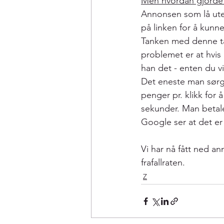
Men hvordan gjorde 
Annonsen som lå ute 
på linken for å kunne
Tanken med denne takt
problemet er at hvis 
han det - enten du vi
Det eneste man sørge
penger pr. klikk for 
sekunder. Man betale
Google ser at det er 
Vi har nå fått ned a
frafallraten.
Z