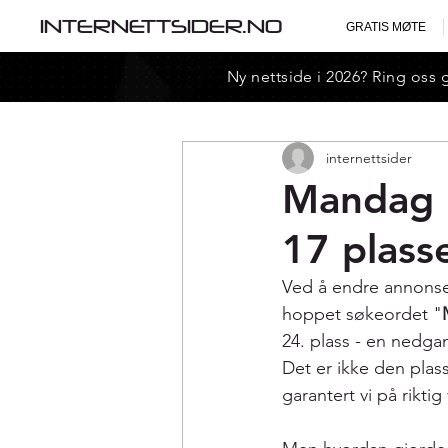
INTERNETTSIDER.NO
GRATIS MØTE
Ny nettside i 2026? Ring oss 
internettsider
Mandag 2
17 plass
Ved å endre annonse
hoppet søkeordet "
24. plass - en nedga
Det er ikke den plass
garantert vi på riktig