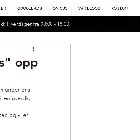
TER
GOOGLE ADS
OM OSS
VÅR BLOGG
KONTAKT
id: Hverdager fra 08:00 - 18:00
s" opp
n under pris 
til en uverdig 
ted og vi er 