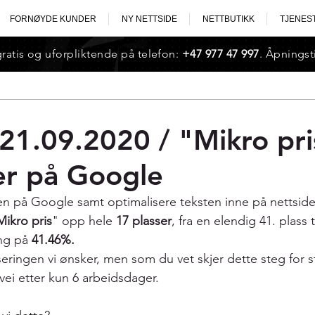
FORNØYDE KUNDER
NY NETTSIDE
NETTBUTIKK
TJENES
gratis og uforpliktende på telefon:
+47 977 47 997
. Åpningst
1.09.2020 / "Mikro pri
er på Google
n på Google samt optimalisere teksten inne på nettside
Mikro pris
" opp hele 
17 plasser
, fra en elendig 41. plass 
ng på 
41.46%.
eringen vi ønsker, men som du vet skjer dette steg for s
 vei etter kun 6 arbeidsdager.