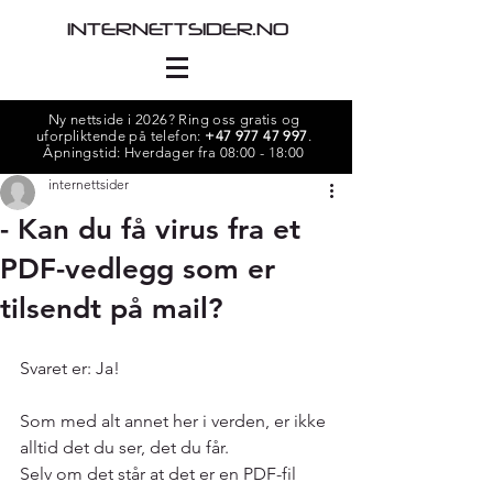
INTERNETTSIDER.NO
Ny nettside i 2026? Ring oss gratis og
uforpliktende på telefon:
+47 977 47 997
.
Åpningstid: Hverdager fra 08:00 - 18:00
internettsider
- Kan du få virus fra et
PDF-vedlegg som er
tilsendt på mail?
Svaret er: Ja!
Som med alt annet her i verden, er ikke 
alltid det du ser, det du får.
Selv om det står at det er en PDF-fil 