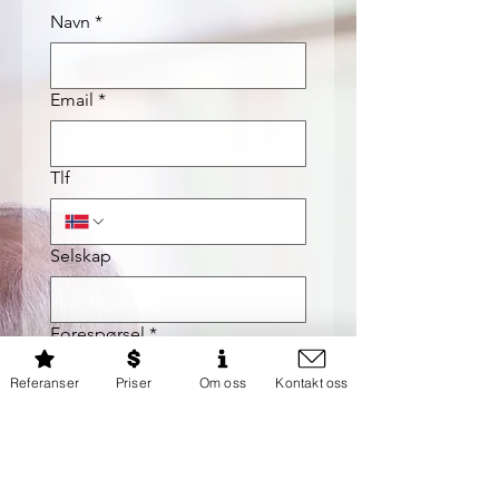
Navn
*
Email
*
Tlf
Selskap
Forespørsel
*
Referanser
Priser
Om oss
Kontakt oss
Hva ønsker du hjelp med?